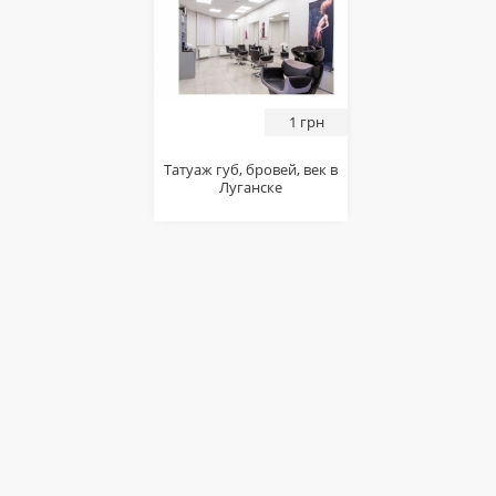
1 грн
Татуаж губ, бровей, век в
Луганcкe