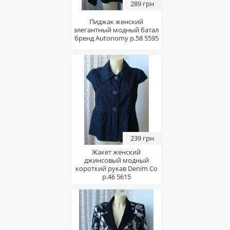
289 грн
Пиджак женский
элегантный модный батал
бренд Autonomy р.58 5595
239 грн
Жакет женский
джинсовый модный
короткий рукав Denim Co
р.46 5615