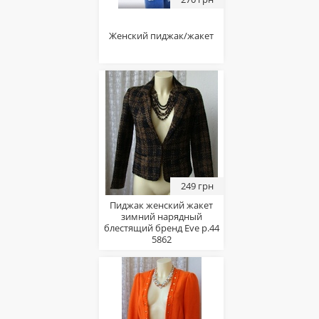
Женский пиджак/жакет
249 грн
Пиджак женский жакет
зимний нарядный
блестящий бренд Eve р.44
5862