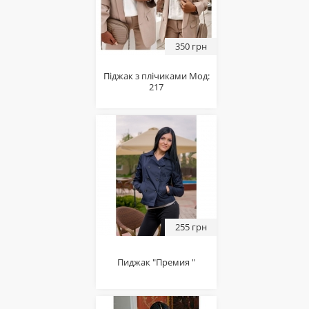
350 грн
Піджак з плічиками Мод:
217
255 грн
Пиджак "Премия "