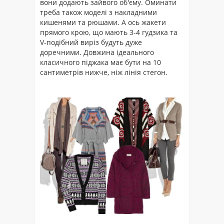
вони додають зайвого об'єму. Оминати
треба також моделі з накладними
кишенями та рюшами. А ось жакети
прямого крою, що мають 3-4 гудзика та
V-подібний виріз будуть дуже
доречними. Довжина ідеального
класичного піджака має бути на 10
сантиметрів нижче, ніж лінія стегон.