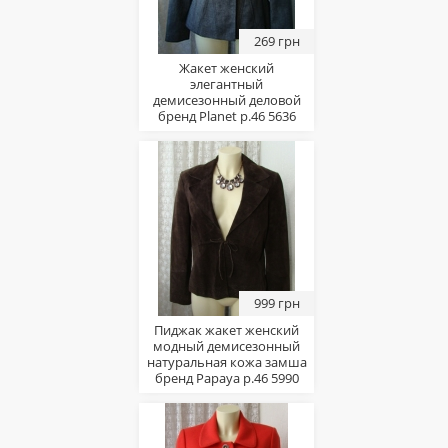
269 грн
Жакет женский
элегантный
демисезонный деловой
бренд Planet р.46 5636
999 грн
Пиджак жакет женский
модный демисезонный
натуральная кожа замша
бренд Papaya р.46 5990