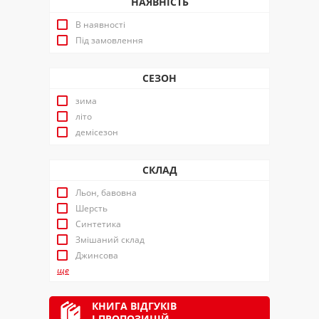
НАЯВНІСТЬ
В наявності
Під замовлення
СЕЗОН
зима
літо
демісезон
СКЛАД
Льон, бавовна
Шерсть
Синтетика
Змішаний склад
Джинсова
ще
КНИГА ВІДГУКІВ
І ПРОПОЗИЦІЙ