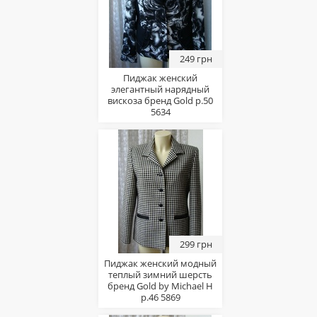
249 грн
Пиджак женский
элегантный нарядный
вискоза бренд Gold р.50
5634
299 грн
Пиджак женский модный
теплый зимний шерсть
бренд Gold by Michael H
р.46 5869