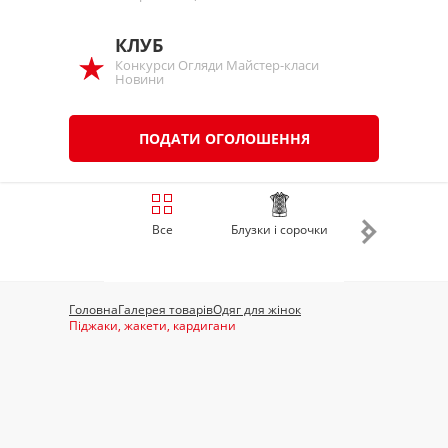
КЛУБ
Конкурси Огляди Майстер-класи
Новини
ПОДАТИ ОГОЛОШЕННЯ
Все
Блузки і сорочки
Штани, джинси,
легінси
Головна
Галерея товарів
Одяг для жінок
Піджаки, жакети, кардигани