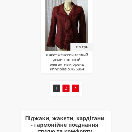
319 грн
Жакет женский теплый
демисезонный
элегантный бренд
Principles р.46 5864
1
2
Піджаки, жакети, кардігани
- гармонійне поєднання
стилю та комфорту