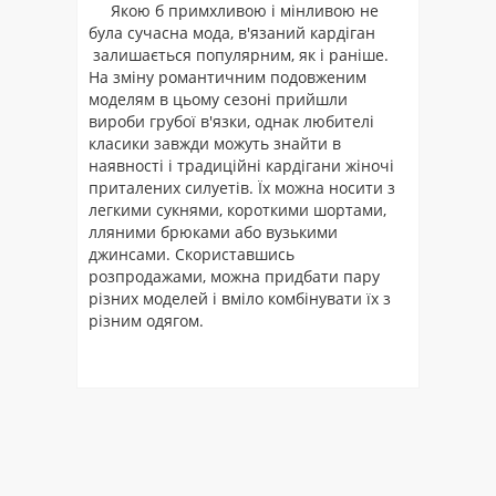
Якою б примхливою ​​і мінливою ​​не
була сучасна мода, в'язаний кардіган
залишається популярним, як і раніше.
На зміну романтичним подовженим
моделям в цьому сезоні прийшли
вироби грубої в'язки, однак любителі
класики завжди можуть знайти в
наявності і традиційні кардігани жіночі
приталених силуетів. Їх можна носити з
легкими сукнями, короткими шортами,
лляними брюками або вузькими
джинсами. Скориставшись
розпродажами, можна придбати пару
різних моделей і вміло комбінувати їх з
різним одягом.