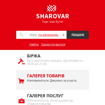
Торг має бути!
по категоріях
ПОШУК
Увійти
Зареєструватися
БІРЖА
Бета-версія вже працює. Щочетверга з
18.00 до 21.00
ГАЛЕРЕЯ ТОВАРІВ
Наповнюється. Дякуємо за участь
ГАЛЕРЕЯ ПОСЛУГ
Наповнюється. Запрошуємо до
співробітництва