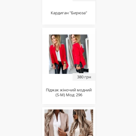
Кардиган "Бирюза"
380 грн
Піджак жіночий модний
(S-M) Мод: 296