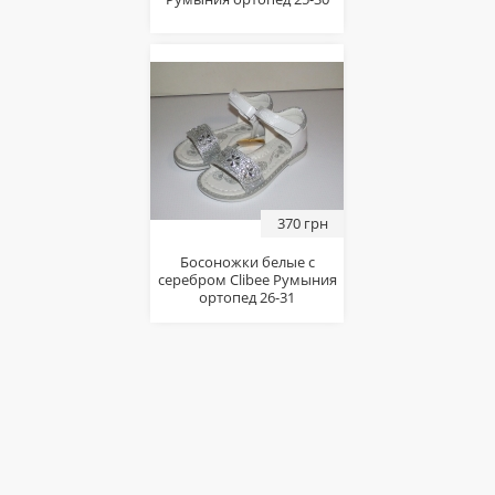
370 грн
Босоножки белые с
серебром Сlibee Румыния
ортопед 26-31