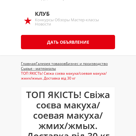
КЛУБ
Конкурсы Обзоры Мастер-классы
Новости
ДАТЬ ОБЪЯВЛЕНИЕ
Главная
Галерея товаров
Бизнес и производство
Сырье - материалы
ТОП ЯКІСТЬ! Свіжа соєва макуха/соевая макуха/
жмих/жмых. Доставка від 30 кг
ТОП ЯКІСТЬ! Свіжа
соєва макуха/
соевая макуха/
жмих/жмых.
Доставка від 30 кг