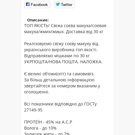
Facebook
Twitter
Описание:
ТОП ЯКІСТЬ! Свіжа соєва макуха/соевая
макуха/жмих/жмых. Доставка від 30 кг
Реалізовуємо свіжу соєву макуху від
українського виробника топ якості.
Відправляємо мішками по 30 кг
УКРПОШТА/НОВА ПОШТА. НАЛОЖКА.
Є великі об'єми(опт) та самовивіз.
За більш детальною інформацією
звертайтеся за номером вказаним у
оголошенні.
Всі показники відповідно до ГОСТу
27149-95
ПРОТЕЇН - 45% на А.С.Р
Волога - до 10%
Залишок жиру - до 7%