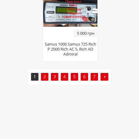
5 000 грн
Samus 1000 Samus 725 Rich
P 2000 Rich AC 5, Rich AD
Admiral
1
2
3
4
5
6
7