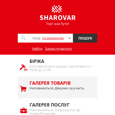
Торг має бути!
по категоріях
ПОШУК
Увійти
Зареєструватися
БІРЖА
Бета-версія вже працює. Щочетверга з
18.00 до 21.00
ГАЛЕРЕЯ ТОВАРІВ
Наповнюється. Дякуємо за участь
ГАЛЕРЕЯ ПОСЛУГ
Наповнюється. Запрошуємо до
співробітництва