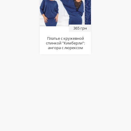
365 грн
Платье с кружевной
спинкой "Кимберли":
ангора с люрексом