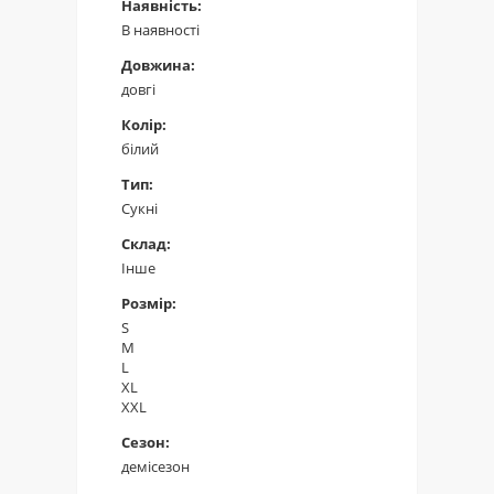
Наявність:
В наявності
Довжина:
довгі
Колір:
білий
Тип:
Сукні
Склад:
Інше
Розмір:
S
M
L
XL
XXL
Сезон:
демісезон