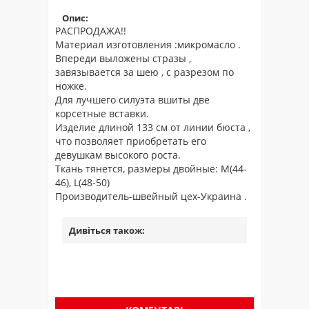
Опис:
РАСПРОДАЖА!!
Материал изготовления :микромасло .
Впереди выложены стразы ,
завязывается за шею , с разрезом по
ножке.
Для лучшего силуэта вшиты две
корсетные вставки.
Изделие длиной 133 см от линии бюста ,
что позволяет приобретать его
девушкам высокого роста.
Ткань тянется, размеры двойные: M(44-
46), L(48-50)
Производитель-швейный цех-Украина .
Дивіться також: