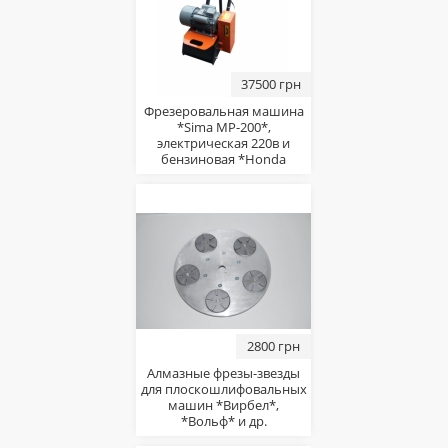
37500 грн
Фрезеровальная машина
*Sima MP-200*,
электрическая 220в и
бензиновая *Honda
2800 грн
Алмазные фрезы-звезды
для плоскошлифовальных
машин *Вирбел*,
*Вольф* и др.