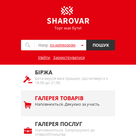
Торг має бути!
по категоріях
ПОШУК
Увійти
Зареєструватися
БІРЖА
Бета-версія вже працює. Щочетверга з
18.00 до 21.00
ГАЛЕРЕЯ ТОВАРІВ
Наповнюється. Дякуємо за участь
ГАЛЕРЕЯ ПОСЛУГ
Наповнюється. Запрошуємо до
співробітництва