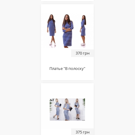
370 грн
Платье "В полоску"
375 грн