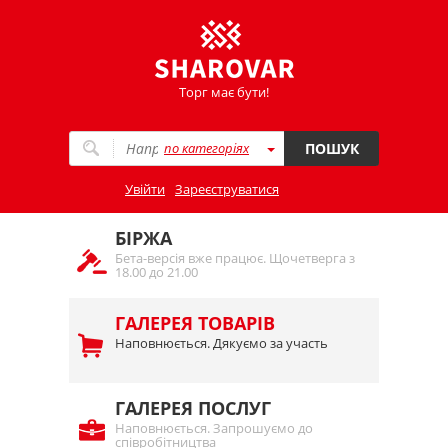
Торг має бути!
по категоріях
ПОШУК
Увійти
Зареєструватися
БІРЖА
Бета-версія вже працює. Щочетверга з
18.00 до 21.00
ГАЛЕРЕЯ ТОВАРІВ
Наповнюється. Дякуємо за участь
ГАЛЕРЕЯ ПОСЛУГ
Наповнюється. Запрошуємо до
співробітництва