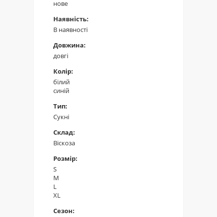
нове
Наявність:
В наявності
Довжина:
довгі
Колір:
білий
синій
Тип:
Сукні
Склад:
Віскоза
Розмір:
S
M
L
XL
Сезон: