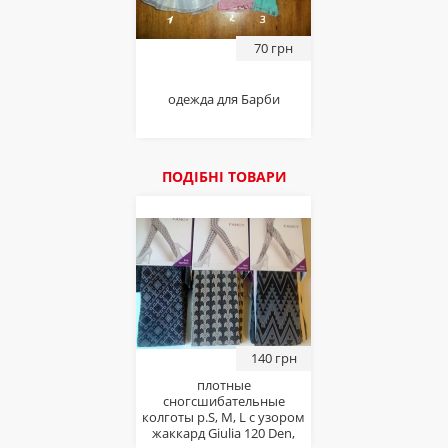
70 грн
одежда для Барби
ПОДІБНІ ТОВАРИ
140 грн
плотные
сногсшибательные
колготы р.S, М, L с узором
жаккард Giulia 120 Den,