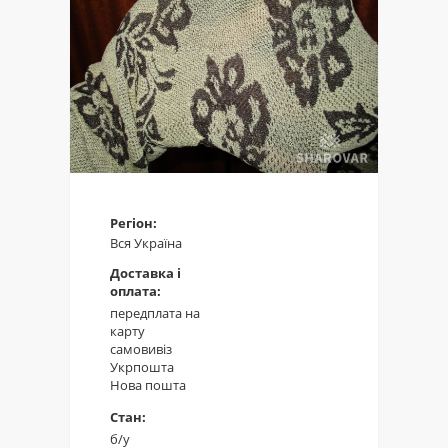
Регіон:
Вся Україна
Доставка і
оплата:
передплата на
карту
самовивіз
Укрпошта
Нова пошта
Стан:
б/у