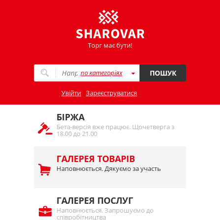
Торг має бути!
по категоріях
ПОШУК
Увійти
Зареєструватися
БІРЖА
Бета-версія вже працює. Щочетверга з
18.00 до 21.00
ГАЛЕРЕЯ ТОВАРІВ
Наповнюється. Дякуємо за участь
ГАЛЕРЕЯ ПОСЛУГ
Наповнюється. Запрошуємо до
співробітництва