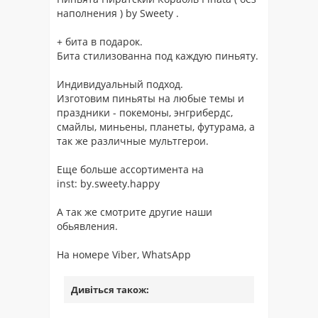
наполнения ) by Sweety .
+ бита в подарок.
Бита стилизованна под каждую пиньяту.
Индивидуальный подход.
Изготовим пиньяты на любые темы и
праздники - покемоны, энгрибердс,
смайлы, миньены, планеты, футурама, а
так же различные мультгерои.
Еще больше ассортимента на
inst: by.sweety.happy
А так же смотрите другие наши
обьявления.
На номере Viber, WhatsApp
Дивіться також: