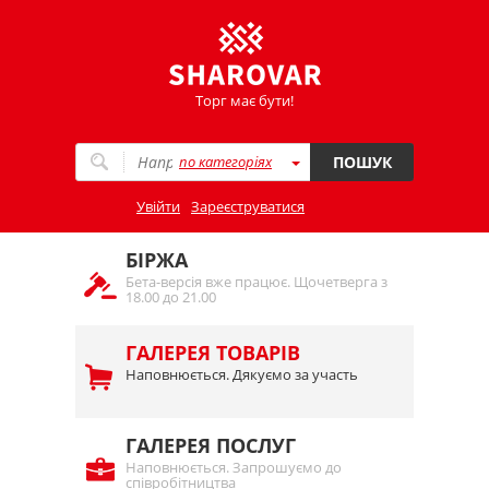
Торг має бути!
по категоріях
ПОШУК
Увійти
Зареєструватися
БІРЖА
Бета-версія вже працює. Щочетверга з
18.00 до 21.00
ГАЛЕРЕЯ ТОВАРІВ
Наповнюється. Дякуємо за участь
ГАЛЕРЕЯ ПОСЛУГ
Наповнюється. Запрошуємо до
співробітництва