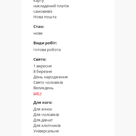
карту
накладений платіж
самовивіз
Нова пошта
Стан:
нове
Види робіт:
готова робота
Свято:
1 вересня
8 березня
День народження
Свято чоловіків
Великдень
ще
»
Для кого:
Для жінок
Для чоловіків
Для дівчат
Для хлопчиків
Універсальне