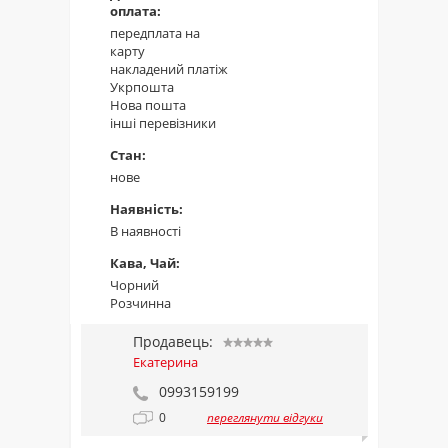
оплата:
передплата на
карту
накладений платіж
Укрпошта
Нова пошта
інші перевізники
Стан:
нове
Наявність:
В наявності
Кава, Чай:
Чорний
Розчинна
Продавець:
Екатерина
0993159199
0
переглянути відгуки