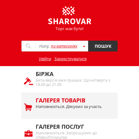
Торг має бути!
по категоріях
ПОШУК
Увійти
Зареєструватися
БІРЖА
Бета-версія вже працює. Щочетверга з
18.00 до 21.00
ГАЛЕРЕЯ ТОВАРІВ
Наповнюється. Дякуємо за участь
ГАЛЕРЕЯ ПОСЛУГ
Наповнюється. Запрошуємо до
співробітництва