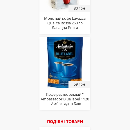
80 грн
Молотый кофе Lavazza
Qualita Rossa 250 гр
Лавацца Росса
59 грн
Кофе растворимый "
Ambassador Blue label " 120
г Амбассадор Блю
ПОДІБНІ ТОВАРИ