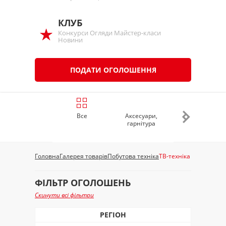
КЛУБ
Конкурси Огляди Майстер-класи
Новини
ПОДАТИ ОГОЛОШЕННЯ
Все
Аксесуари,
Аудіо, відео, фото
гарнітура
Головна
Галерея товарів
Побутова техніка
ТВ-техніка
ФІЛЬТР ОГОЛОШЕНЬ
Скинути всі фільтри
РЕГІОН