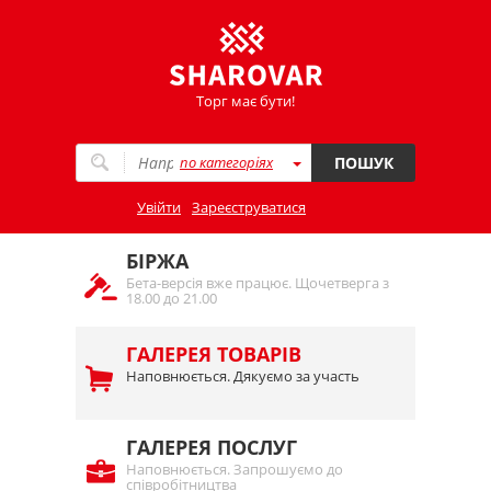
Торг має бути!
по категоріях
ПОШУК
Увійти
Зареєструватися
БІРЖА
Бета-версія вже працює. Щочетверга з
18.00 до 21.00
ГАЛЕРЕЯ ТОВАРІВ
Наповнюється. Дякуємо за участь
ГАЛЕРЕЯ ПОСЛУГ
Наповнюється. Запрошуємо до
співробітництва