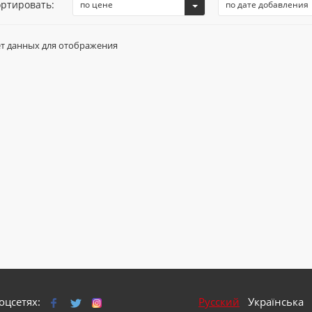
ртировать:
по цене
по дате добавления
т данных для отображения
оцсетях:
Русский
Українська