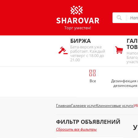
Торг уместен!
БИРЖА
ГАЛ
ТОВ
Бета-версия уже
работает. Каждый
Напол
четверг с 18.00 до
Благо
21.00
участ
Все
Дезинфекция 
дезинсекция
Главная
Галерея услуг
Клининговые услуги
У
ФИЛЬТР ОБЪЯВЛЕНИЙ
У
Сбросить все фильтры