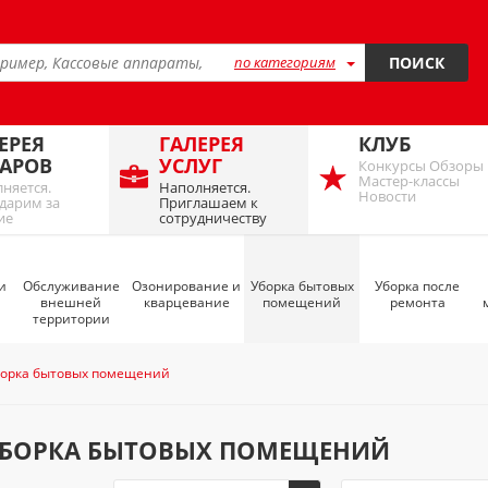
по категориям
ПОИСК
ЕРЕЯ
ГАЛЕРЕЯ
КЛУБ
АРОВ
УСЛУГ
Конкурсы Обзоры
Мастер-классы
няется.
Наполняется.
Новости
дарим за
Приглашаем к
ие
сотрудничеству
и
Обслуживание
Озонирование и
Уборка бытовых
Уборка после
внешней
кварцевание
помещений
ремонта
территории
борка бытовых помещений
БОРКА БЫТОВЫХ ПОМЕЩЕНИЙ