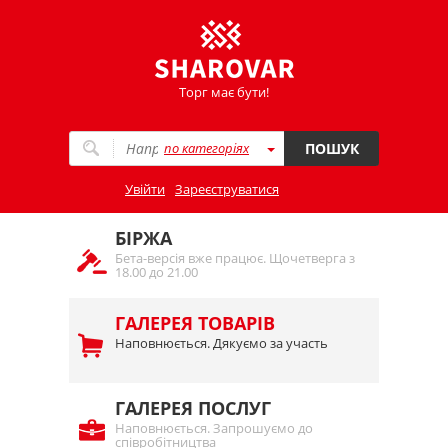
Торг має бути!
по категоріях
ПОШУК
Увійти
Зареєструватися
БІРЖА
Бета-версія вже працює. Щочетверга з
18.00 до 21.00
ГАЛЕРЕЯ ТОВАРІВ
Наповнюється. Дякуємо за участь
ГАЛЕРЕЯ ПОСЛУГ
Наповнюється. Запрошуємо до
співробітництва