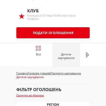
КЛУБ
Конкурси Огляди Майстер-класи
Новини
ПОДАТИ ОГОЛОШЕННЯ
Все
Дитяче
Кава, чай, напої
харчування
Головна
Галерея товарів
Продукти харчування
Дитяче харчування
ФІЛЬТР ОГОЛОШЕНЬ
Скинути всі фільтри
РЕГІОН