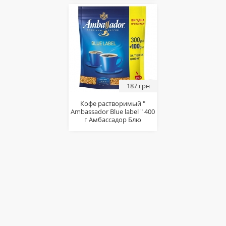
187 грн
Кофе растворимый "
Ambassador Blue label " 400
г Амбассадор Блю