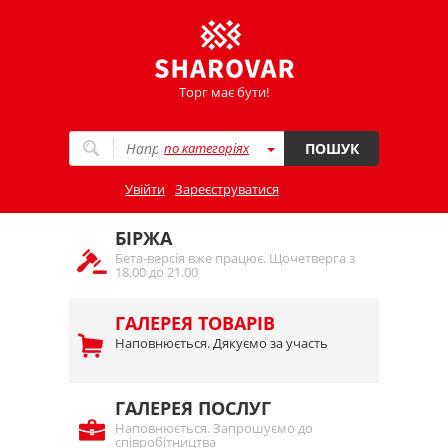
Торг має бути!
по категоріях
ПОШУК
Увійти
Зареєструватися
БІРЖА
Бета-версія вже працює. Щочетверга з
18.00 до 21.00
ГАЛЕРЕЯ ТОВАРІВ
Наповнюється. Дякуємо за участь
ГАЛЕРЕЯ ПОСЛУГ
Наповнюється. Запрошуємо до
співробітництва